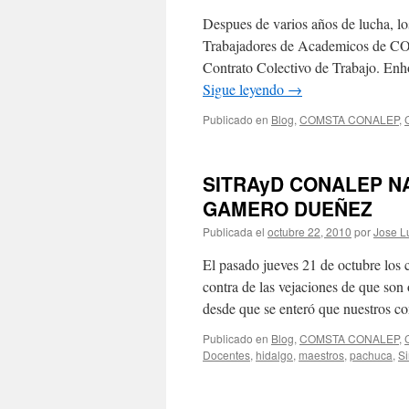
Despues de varios años de lucha, l
Trabajadores de Academicos de 
Contrato Colectivo de Trabajo. Enh
Sigue leyendo
→
Publicado en
Blog
,
COMSTA CONALEP
,
SITRAyD CONALEP NA
GAMERO DUEÑEZ
Publicada el
octubre 22, 2010
por
Jose L
El pasado jueves 21 de octubre los
contra de las vejaciones de que son
desde que se enteró que nuestros 
Publicado en
Blog
,
COMSTA CONALEP
,
Docentes
,
hidalgo
,
maestros
,
pachuca
,
Si