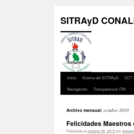
Saltar
al
SITRAyD CONALE
contenido
Inicio
Acerca del SITRAyD
CCT 
Navegación
Transparencia ITAI
octubre 2010
Archivo mensual:
Felicidades Maestro
Publicada el
octubre 28, 2010
por
Alejan