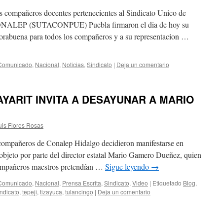
os compañeros docentes pertenecientes al Sindicato Unico de
CONALEP (SUTACONPUE) Puebla firmaron el dia de hoy su
orabuena para todos los compañeros y a su representacion …
Comunicado
,
Nacional
,
Noticias
,
Sindicato
|
Deja un comentario
YARIT INVITA A DESAYUNAR A MARIO
uis Flores Rosas
 compañeros de Conalep Hidalgo decidieron manifestarse en
 objeto por parte del director estatal Mario Gamero Dueñez, quien
compañeros maestros pretendían …
Sigue leyendo
→
Comunicado
,
Nacional
,
Prensa Escrita
,
Sindicato
,
Video
|
Etiquetado
Blog
,
ndicato
,
tepeji
,
tizayuca
,
tulancingo
|
Deja un comentario