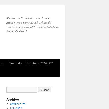
Sindicato de Trabajadores de Servicios
Académicos y Docentes del Colegio de
Educación Profesional Técnica del Estado del
Estado de Nayarit
ias
Directorio
Estatutos **2011**
Archivo
octubre 2025
julio 2022