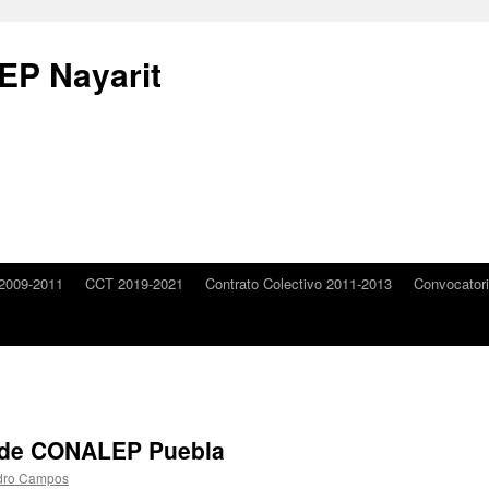
P Nayarit
2009-2011
CCT 2019-2021
Contrato Colectivo 2011-2013
Convocator
s de CONALEP Puebla
dro Campos