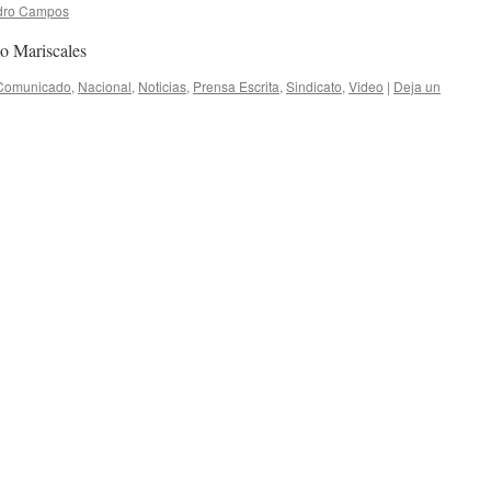
dro Campos
o Mariscales
Comunicado
,
Nacional
,
Noticias
,
Prensa Escrita
,
Sindicato
,
Video
|
Deja un