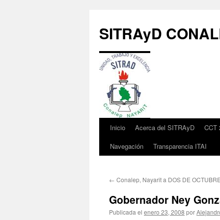
Saltar
al
SITRAyD CONALE
contenido
Inicio
Acerca del SITRAyD
CCT 
Navegación
Transparencia ITAI
←
Conalep, Nayarit a DOS DE OCTUBRE
Gobernador Ney Gon
Publicada el
enero 23, 2008
por
Alejand