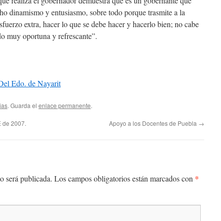
que realiza el gobernador demuestra que es un gobernante que
cho dinamismo y entusiasmo, sobre todo porque trasmite a la
sfuerzo extra, hacer lo que se debe hacer y hacerlo bien; no cabe
do muy oportuna y refrescante”.
Del Edo. de Nayarit
ias
. Guarda el
enlace permanente
.
 de 2007.
Apoyo a los Docentes de Puebla
→
*
o será publicada.
Los campos obligatorios están marcados con