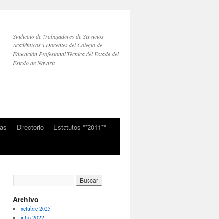
Sindicato de Trabajadores de Servicios
Académicos y Docentes del Colegio de
Educación Profesional Técnica del Estado del
Estado de Nayarit
ias
Directorio
Estatutos **2011**
Archivo
octubre 2025
julio 2022