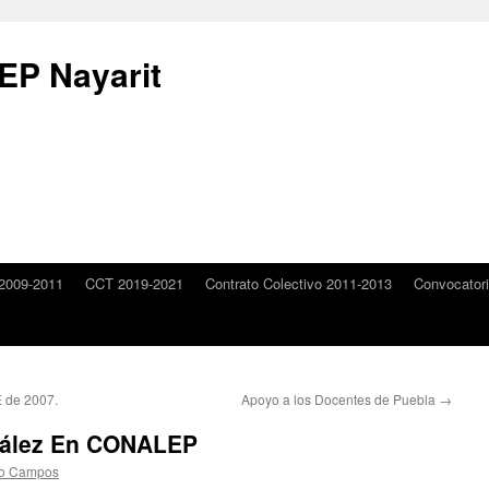
P Nayarit
2009-2011
CCT 2019-2021
Contrato Colectivo 2011-2013
Convocator
 de 2007.
Apoyo a los Docentes de Puebla
→
zález En CONALEP
ro Campos